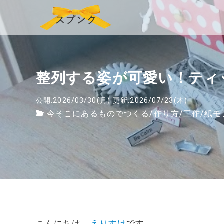
整列する姿が可愛い！ティ
公開:2026/03/30(月)
更新:2026/07/23(木)
今そこにあるものでつくる
/
作り方
/
工作
/
紙モ
こんにちは、
えりすけ
です。