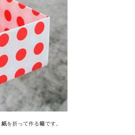
り紙
を折って作る
箱
です。