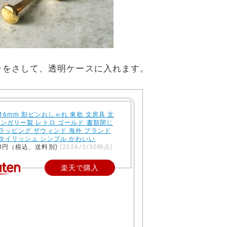
ンをさして、透明ケースに入れます。
コ 16mm 割ピンおしゃれ 東欧 文房具 文
ハンガリー製 レトロ ゴールド 書類閉じ
ラッピング ザウィンド 海外 ブランド
タイリッシュ シンプル かわいい
0円（税込、送料別)
(2026/3/30時点)
楽天で購入