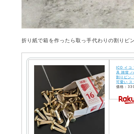
折り紙で箱を作ったら取っ手代わりの割りピ
ICO イ
具 雑貨 
割りピン 
可愛い ス
価格：33