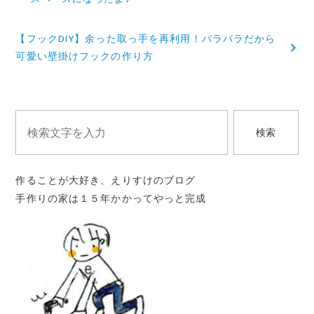
ナ
【フックDIY】余った取っ手を再利用！バラバラだから
ビ
可愛い壁掛けフックの作り方
ゲ
ー
シ
検索
ョ
ン
作ることが大好き、えりすけのブログ
手作りの家は１５年かかってやっと完成