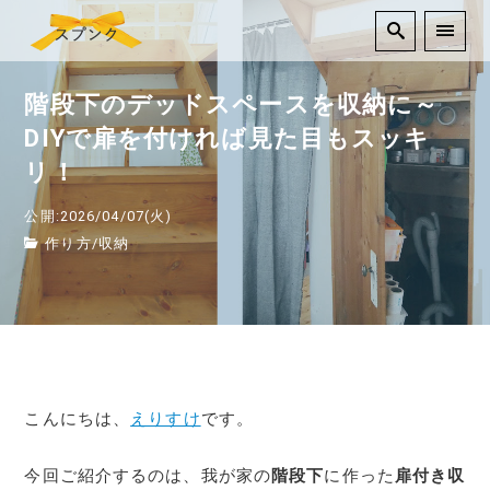
階段下のデッドスペースを収納に～
DIYで扉を付ければ見た目もスッキ
リ！
公開:2026/04/07(火)
作り方
/
収納
こんにちは、
えりすけ
です。
今回ご紹介するのは、我が家の
階段下
に作った
扉付き収