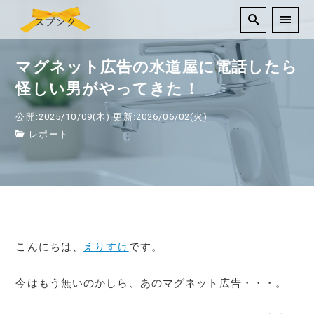
マグネット広告の水道屋に電話したら
怪しい男がやってきた！
公開:2025/10/09(木)
更新:2026/06/02(火)
レポート
こんにちは、
えりすけ
です。
今はもう無いのかしら、あのマグネット広告・・・。