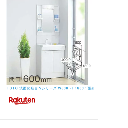
TOTO 洗面化粧台 Vシリーズ W600・H1800 1面鏡 エコシングル水