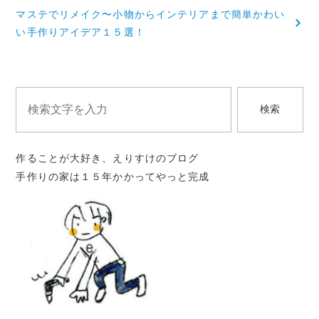
ナ
マステでリメイク〜小物からインテリアまで簡単かわい
ビ
い手作りアイデア１５選！
ゲ
ー
シ
検索
ョ
ン
作ることが大好き、えりすけのブログ
手作りの家は１５年かかってやっと完成