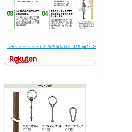
タカショー シェード用 調整機能付柱 H25 φ60×L2900 色：ブロンズ