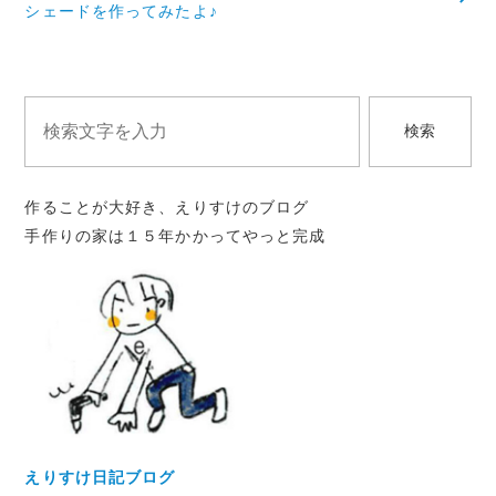
ビ
シェードを作ってみたよ♪
ゲ
ー
シ
検索
ョ
ン
作ることが大好き、えりすけのブログ
手作りの家は１５年かかってやっと完成
えりすけ日記ブログ