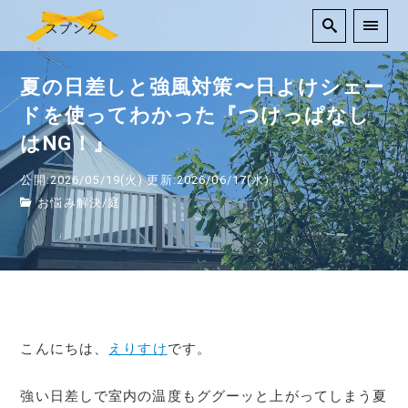
夏の日差しと強風対策〜日よけシェー
ドを使ってわかった『つけっぱなし
はNG！』
公開:2026/05/19(火)
更新:2026/06/17(水)
お悩み解決
/
庭
こんにちは、
えりすけ
です。
強い日差しで室内の温度もググーッと上がってしまう夏