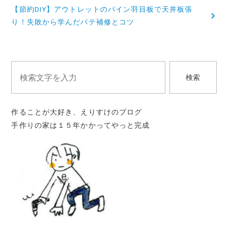
【節約DIY】アウトレットのパイン羽目板で天井板張
ビ
り！失敗から学んだパテ補修とコツ
ゲ
ー
シ
検索
ョ
ン
作ることが大好き、えりすけのブログ
手作りの家は１５年かかってやっと完成