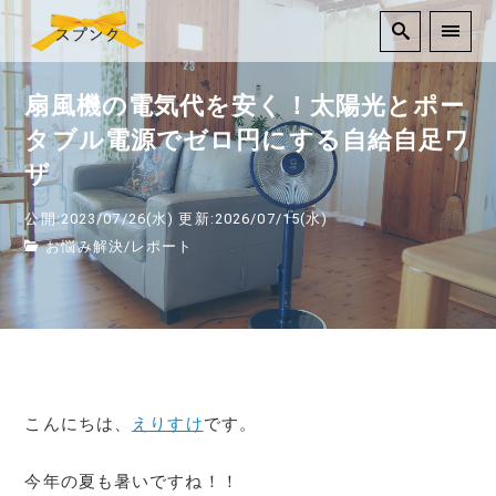
扇風機の電気代を安く！太陽光とポー
タブル電源でゼロ円にする自給自足ワ
ザ
公開:2023/07/26(水)
更新:2026/07/15(水)
お悩み解決
/
レポート
こんにちは、
えりすけ
です。
今年の夏も暑いですね！！