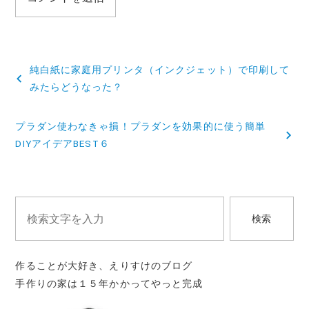
投
純白紙に家庭用プリンタ（インクジェット）で印刷して
稿
みたらどうなった？
ナ
プラダン使わなきゃ損！プラダンを効果的に使う簡単
ビ
DIYアイデアBEST６
ゲ
ー
シ
検索
ョ
ン
作ることが大好き、えりすけのブログ
手作りの家は１５年かかってやっと完成