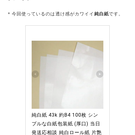
＊今回使っているのは透け感がカワイイ
純白紙
です。
純白紙 43k 約B4 100枚 シン
プルな白紙包装紙 (厚口) 当日
発送応相談 純白ロール紙 片艶