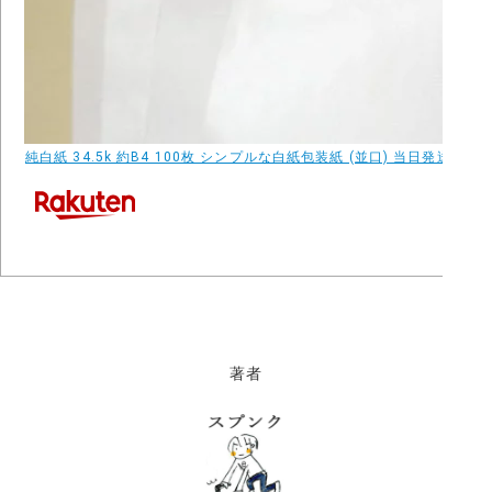
純白紙 34.5k 約B4 100枚 シンプルな白紙包装紙 (並口) 当日発送応
著者