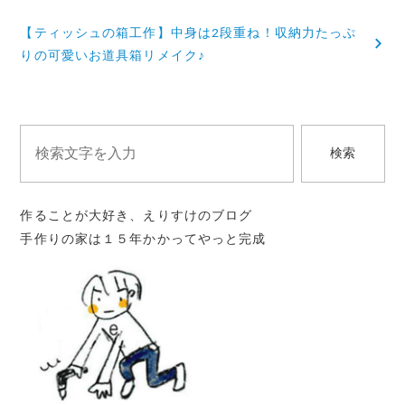
稿
【ティッシュの箱工作】中身は2段重ね！収納力たっぷ
ナ
りの可愛いお道具箱リメイク♪
ビ
ゲ
ー
検索
シ
ョ
作ることが大好き、えりすけのブログ
ン
手作りの家は１５年かかってやっと完成