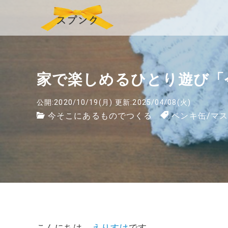
家で楽しめるひとり遊び「
公開:2020/10/19(月)
更新:2025/04/08(火)
今そこにあるものでつくる
ペンキ缶
/
マ
こんにちは、
えりすけ
です。