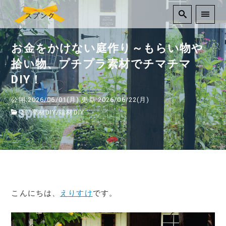
お金をかけない庭作り～もらい物や
拾い物、プチプラ素材でチマチマ
DIY！
公開:2026/06/01(月)
更新:2026/06/22(月)
庭
/
廃材DIY
/
端材DIY
こんにちは、
えりすけ
です。