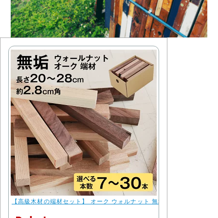
【高級木材の端材セット】 オーク ウォルナット 無垢 木材 DIY 端材 角