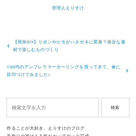
管理人えりすけ
投
【簡単DIY】リボンやヒモがハタガネに変身？身近な素
稿
材で楽しむものづくり
ナ
100均のアンブレラマーカーリングを買ってきて、傘に
ビ
目印つけてみました♪
ゲ
ー
シ
検索
ョ
ン
作ることが大好き、えりすけのブログ