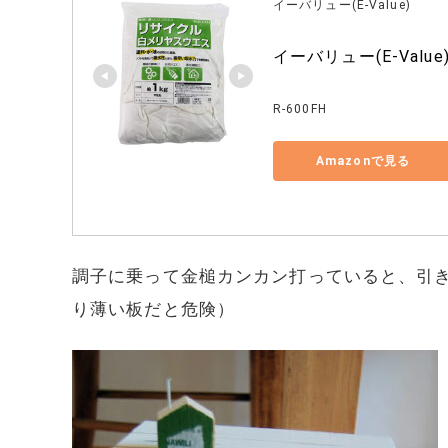
イーバリュー(E-Value)
イーバリュー(E-Value)
R-600FH
Amazonで見る
調子に乗って金槌カンカン打っていると、引
り薄い板だと危険）