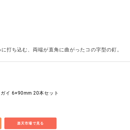
めに打ち込む、両端が直角に曲がったコの字型の釘。
スガイ 6×90mm 20本セット
楽天市場で見る