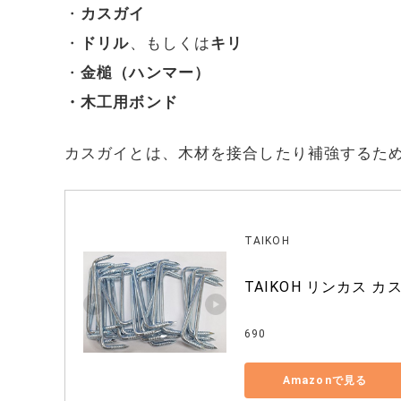
・
カスガイ
・
ドリル
、もしくは
キリ
・
金槌（ハンマー）
・木工用ボンド
カスガイとは、木材を接合したり補強するた
TAIKOH
TAIKOH リンカス カ
690
Amazonで見る