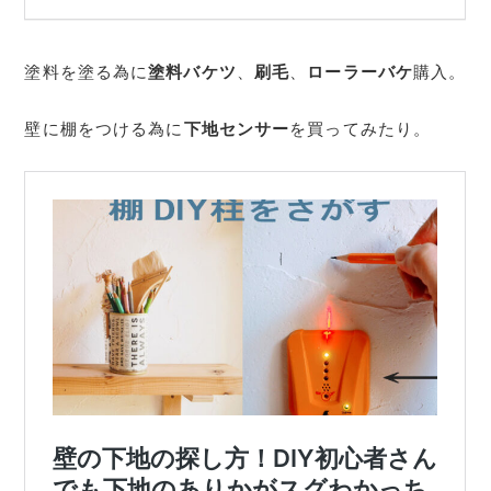
塗料を塗る為に
塗料バケツ
、
刷毛
、
ローラーバケ
購入。
壁に棚をつける為に
下地センサー
を買ってみたり。