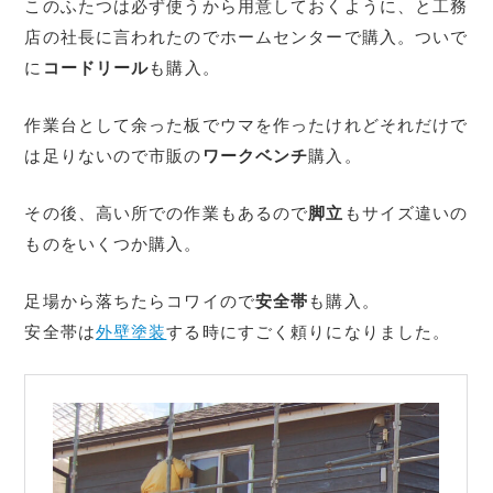
このふたつは必ず使うから用意しておくように、と工務
店の社長に言われたのでホームセンターで購入。ついで
に
コードリール
も購入。
作業台として余った板でウマを作ったけれどそれだけで
は足りないので市販の
ワークベンチ
購入。
その後、高い所での作業もあるので
脚立
もサイズ違いの
ものをいくつか購入。
足場から落ちたらコワイので
安全帯
も購入。
安全帯は
外壁塗装
する時にすごく頼りになりました。