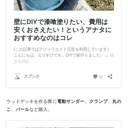
ウッドデッキを作る際に
電動サンダー
、
クランプ
、
丸の
こ
、
バール
など購入。