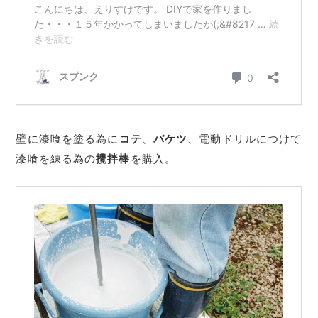
壁に漆喰を塗る為に
コテ
、
バケツ
、電動ドリルにつけて
漆喰を練る為の
攪拌棒
を購入。