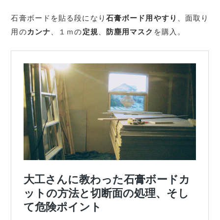
石膏ボードを貼る段になり
石膏ボード用やすり
、面取り
用の
カンナ
、１ｍの
定規
、
防塵用マスク
を購入。