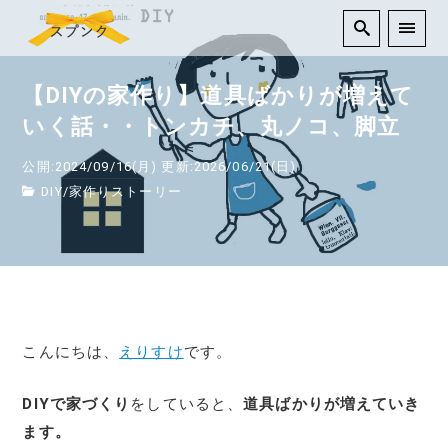
【DIYの家作り】道具ばかりが増えて
いく話・・トンカチ、丸ノコ、脚立
公開:2024/09/16(月)
更新:2026/06/21(日)
DIY
/
家作りストーリー
こんにちは、
えりすけ
です。
DIYで家づくり
をしていると、
道具ばかりが増えていき
ます。