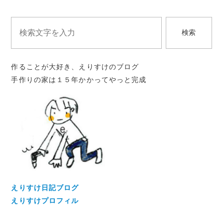
ゲ
ー
検索
シ
ョ
作ることが大好き、えりすけのブログ
ン
手作りの家は１５年かかってやっと完成
えりすけ日記ブログ
えりすけプロフィル