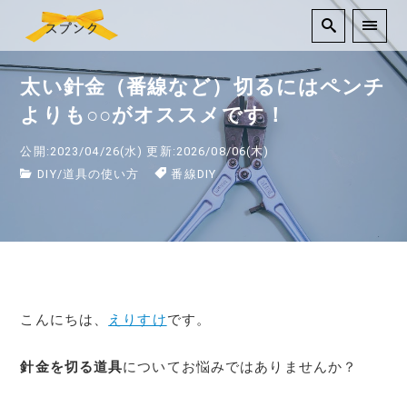
太い針金（番線など）切るにはペンチ
よりも○○がオススメです！
公開:2023/04/26(水)
更新:2026/08/06(木)
DIY
/
道具の使い方
番線DIY
こんにちは、
えりすけ
です。
針金を切る道具
についてお悩みではありませんか？