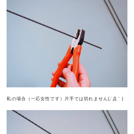
私の場合（一応女性です）片手では切れません(;´Д｀)