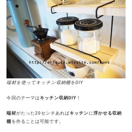
端材を使ってキッチン収納棚をDIY
今回のテーマは
キッチン収納DIY
！
端材
がたった20センチあれば
キッチン
に
浮かせる収納
棚
を作ることは可能です。