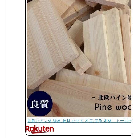
北欧パイン材 端材 破材 ハザイ 木工 工作 木材 トールペイン