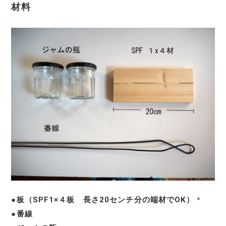
材料
●
板（SPF1×４板 長さ20センチ分の端材でOK）
＊
●
番線