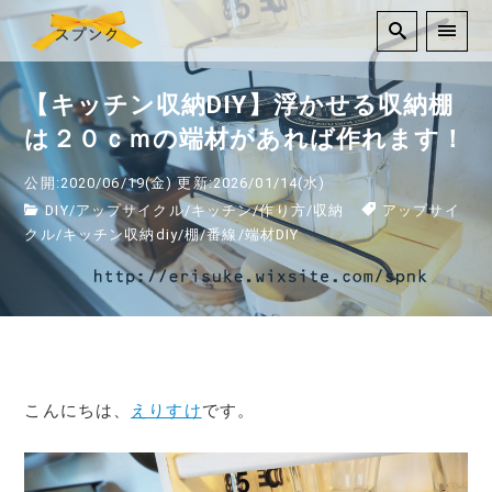
【キッチン収納DIY】浮かせる収納棚
は２０ｃｍの端材があれば作れます！
公開:2020/06/19(金)
更新:2026/01/14(水)
DIY
/
アップサイクル
/
キッチン
/
作り方
/
収納
アップサイ
クル
/
キッチン収納diy
/
棚
/
番線
/
端材DIY
こんにちは、
えりすけ
です。