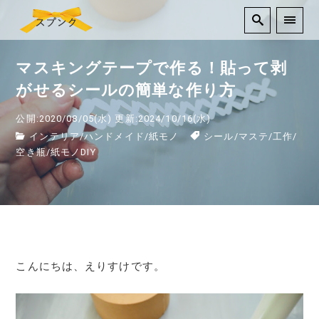
マスキングテープで作る！貼って剥
がせるシールの簡単な作り方
公開:2020/08/05(水)
更新:2024/10/16(水)
インテリア
/
ハンドメイド
/
紙モノ
シール
/
マステ
/
工作
/
空き瓶
/
紙モノDIY
こんにちは、えりすけです。