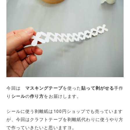
今回は
マスキングテープ
を使った
貼って剥がせる
手作
り
シール
の
作り方
をお届けします。
シールに使う剥離紙は100円ショップでも売っています
が、今回はクラフトテープを剥離紙代わりに使うやり方
で作っていきたいと思いますヨ。