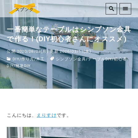
一番簡単なテーブルはシンプソン金具
で作る！(DIY初心者さんにオススメ)
公開:2020/08/03(月)
更新:2026/03/11(水)
DIY
/
作り方
/
木工
シンプソン金具
/
テーブルDIY
/
初心者
DIY
/
簡単DIY
こんにちは、
えりすけ
です。