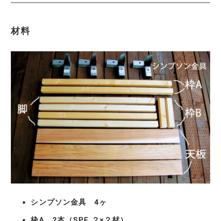
材料
シンプソン金具 4ヶ
枠A 2本（SPF ２×２材）